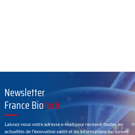
Newsletter
France Bio
tech
Laissez-nous votre adresse e-mail pour recevoir toutes les
actualités de l’innovation santé et les informations exclusives