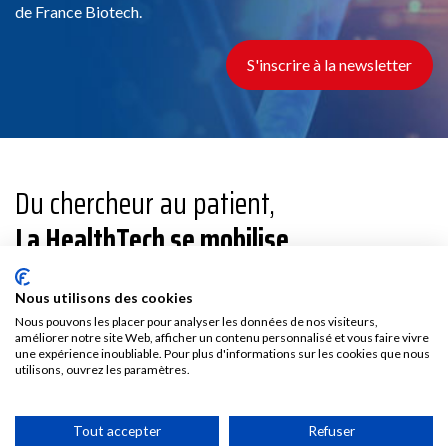
de France Biotech.
S'inscrire à la newsletter
Du chercheur au patient,
La HealthTech se mobilise.
Nous utilisons des cookies
France Biotech, fondée en 1997, est une association
indépendante qui fédère les entrepreneurs de l’innovation
Nous pouvons les placer pour analyser les données de nos visiteurs,
améliorer notre site Web, afficher un contenu personnalisé et vous faire vivre
dans la santé et leurs partenaires experts.
une expérience inoubliable. Pour plus d'informations sur les cookies que nous
utilisons, ouvrez les paramètres.
Animateur de l’écosystème de l’innovation en santé et
interlocuteur privilégié des pouvoirs publics, France Biotech
Tout accepter
Refuser
contribue à relever les défis du secteur HealthTech et à