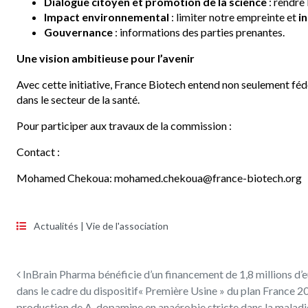
Dialogue citoyen et promotion de la science
: rendre 
Impact environnemental
: limiter notre empreinte et
i
Gouvernance
: informations des parties prenantes.
Une vision ambitieuse pour l’avenir
Avec cette initiative, France Biotech entend non seulement fé
dans le secteur de la santé.
Pour participer aux travaux de la commission :
Contact :
Mohamed Chekoua: mohamed.chekoua@france-biotech.org
Actualités
|
Vie de l'association
Navigation des articles
InBrain Pharma bénéficie d’un financement de 1,8 millions d
dans le cadre du dispositif« Première Usine » du plan France 20
production de A-dopamine en anaérobie stricte dans la maladi