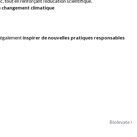
, tout en renforçant l’éducation scientifique.
u changement climatique
s également
inspirer de nouvelles pratiques responsables
Biolevate