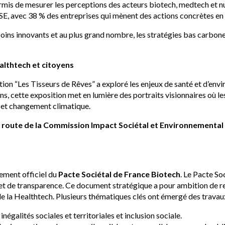
is de mesurer les perceptions des acteurs biotech, medtech et nu
E, avec 38 % des entreprises qui mènent des actions concrètes en 
ux soins innovants et au plus grand nombre, les stratégies bas carb
ealthtech et citoyens
sition “Les Tisseurs de Rêves” a exploré les enjeux de santé et d’env
 ans, cette exposition met en lumière des portraits visionnaires où l
s et changement climatique.
e de route de la Commission Impact Sociétal et Environnementa
ement officiel du
Pacte Sociétal de France Biotech
. Le Pacte So
t de transparence. Ce document stratégique a pour ambition de renfo
 la Healthtech. Plusieurs thématiques clés ont émergé des trava
 inégalités sociales et territoriales et inclusion sociale.