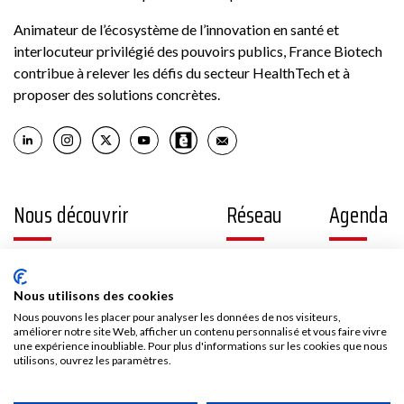
Animateur de l’écosystème de l’innovation en santé et
interlocuteur privilégié des pouvoirs publics, France Biotech
contribue à relever les défis du secteur HealthTech et à
proposer des solutions concrètes.
Nous découvrir
Réseau
Agenda
La Healthtech en France
Nos adhérents
France Biotech
Nos partenaires
Nous utilisons des cookies
Think tank
Offres d’emploi
Nous pouvons les placer pour analyser les données de nos visiteurs,
International
améliorer notre site Web, afficher un contenu personnalisé et vous faire vivre
Les temps forts de France Biotech
une expérience inoubliable. Pour plus d'informations sur les cookies que nous
utilisons, ouvrez les paramètres.
Gouvernance et équipe
Contenus
Presse