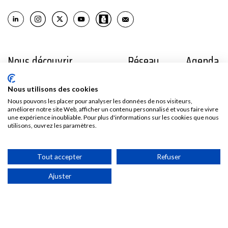
Nous découvrir
Réseau
Agenda
La Healthtech en France
Nos adhérents
Nous utilisons des cookies
France Biotech
Nos partenaires
Nous pouvons les placer pour analyser les données de nos visiteurs,
améliorer notre site Web, afficher un contenu personnalisé et vous faire vivre
Think tank
Offres d’emploi
une expérience inoubliable. Pour plus d'informations sur les cookies que nous
International
utilisons, ouvrez les paramètres.
Les temps forts de France Biotech
Gouvernance et équipe
Contenus
Presse
Tout accepter
Refuser
Ajuster
Vidéos
Les communiqués France Biotech
Publications
Les communiqués des Adhérents
Kit médias
Nous rejoindre