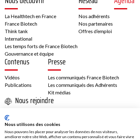
Nous découvrir
Réseau
Agenda
La Healthtech en France
Nos adhérents
France Biotech
Nos partenaires
Think tank
Offres d’emploi
International
Les temps forts de France Biotech
Gouvernance et équipe
Contenus
Presse
Vidéos
Les communiqués France Biotech
Publications
Les communiqués des Adhérents
Kit médias
Nous rejoindre
Adhésion
Les avantages d’adhérer à France Biotech
Nous utilisons des cookies
Accès adhérent
Nous pouvons les placer pour analyser les données de nos visiteurs,
améliorer notre site Web, afficher un contenu personnalisé et vous faire vivre