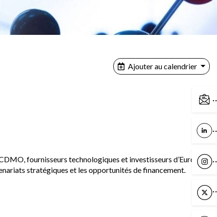
Ajouter au calendrier
C
L
s, CDMO, fournisseurs technologiques et investisseurs d’Europe
I
enariats stratégiques et les opportunités de financement.
X