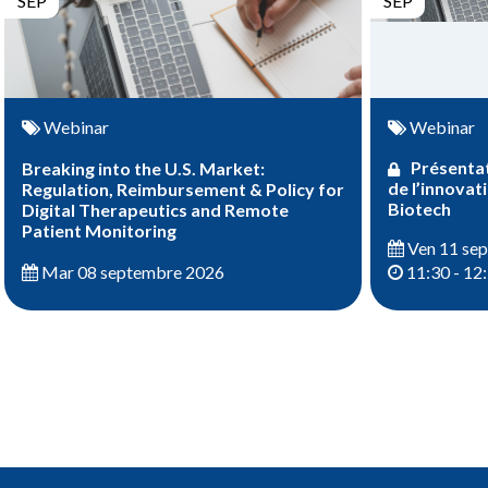
SEP
SEP
Webinar
Webinar
Présentat
Breaking into the U.S. Market:
de l’innovat
Regulation, Reimbursement & Policy for
Biotech
Digital Therapeutics and Remote
Patient Monitoring
Ven 11 se
Mar 08 septembre 2026
11:30 - 12