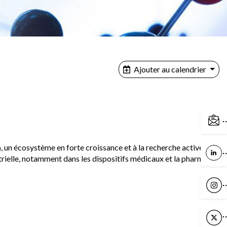
Ajouter au calendrier
C
n
, un écosystème en forte croissance et à la recherche active de
L
rielle, notamment dans les dispositifs médicaux et la pharmacie.
I
X