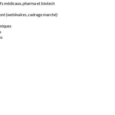
tifs médicaux, pharma et biotech
ont (webinaires, cadrage marché)
omiques
s
es