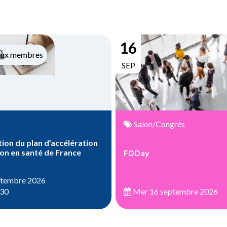
16
aux membres
SEP
Salon/Congrès
ion du plan d’accélération
ion en santé de France
FDDay
ptembre 2026
:30
Mer 16 septembre 2026