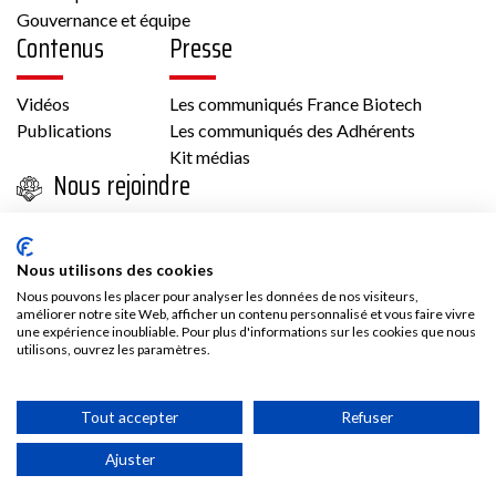
Gouvernance et équipe
Contenus
Presse
Vidéos
Les communiqués France Biotech
Publications
Les communiqués des Adhérents
Kit médias
Nous rejoindre
Adhésion
Les avantages d’adhérer à France Biotech
Nous utilisons des cookies
Accès adhérent
Nous pouvons les placer pour analyser les données de nos visiteurs,
améliorer notre site Web, afficher un contenu personnalisé et vous faire vivre
une expérience inoubliable. Pour plus d'informations sur les cookies que nous
utilisons, ouvrez les paramètres.
Tout accepter
Refuser
Politique de confidentialité & Cookies
©2025
Conditions générales d’utilisation et mentions
France
Ajuster
légales
biotech
Contact