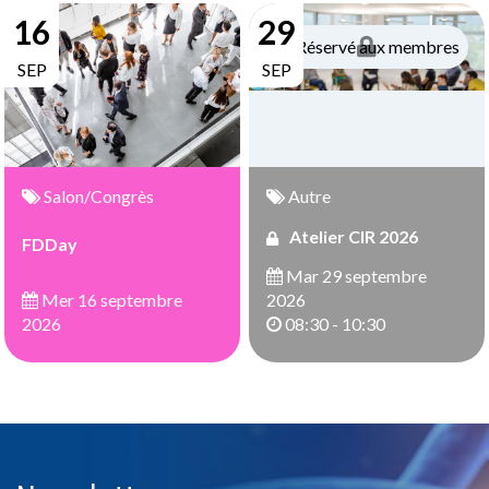
16
29
Réservé aux membres
SEP
SEP
Salon/Congrès
Autre
Atelier CIR 2026
FDDay
Mar 29 septembre
Mer 16 septembre
2026
2026
08:30 - 10:30