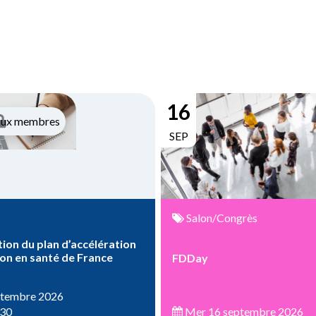
16
aux membres
SEP
Salon/Congrès
ion du plan d’accélération
ion en santé de France
FDDay
ptembre 2026
:30
Mer 16 septembre 2026