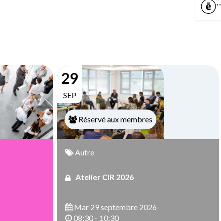
C
29
SEP
Réservé aux membres
Autre
Atelier CIR 2026
Mar 29 septembre 2026
08:30 - 10:30