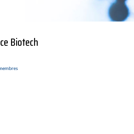
nce Biotech
 membres