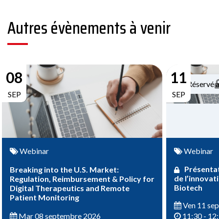
Autres évènements à venir
08
11
Réservé 
SEP
SEP
Webinar
Webinar
Présentat
Breaking into the U.S. Market:
de l’innovat
Regulation, Reimbursement & Policy for
Biotech
Digital Therapeutics and Remote
Patient Monitoring
Ven 11 se
Mar 08 septembre 2026
11:30 - 12