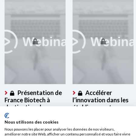
Présentation de
Accélérer
France Biotech à
l’innovation dans les
destination des
établissements avec
membres
l’interopérabilité
Nous utilisons des cookies
Ce contenu est réservé aux
Ce contenu est réservé aux
Nous pouvons les placer pour analyser les données de nos visiteurs,
membres. Merci de vous
membres. Merci de vous
améliorer notre site Web, afficher un contenu personnalisé et vous faire vivre