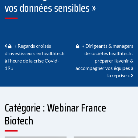
vos données sensibles »
Navigation des articles
« Regards croisés
« Dirigeants & managers
d’investisseurs en healthtech
de sociétés healthtech :
à l’heure de la crise Covid-
préparer l’avenir &
19 »
accompagner vos équipes à
la reprise »
Catégorie : Webinar France
Biotech