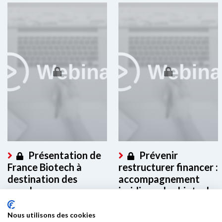
Présentation de
Prévenir
France Biotech à
restructurer financer :
destination des
accompagnement
membres
juridique des biotech
en difficulté
Ce contenu est réservé aux
Nous utilisons des cookies
membres. Merci de vous
Ce contenu est réservé aux