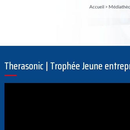
Accueil
>
Médiathèq
Therasonic | Trophée Jeune entrep