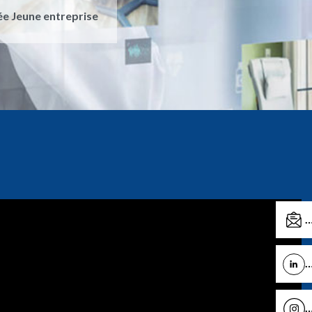
ée Jeune entreprise
C
L
I