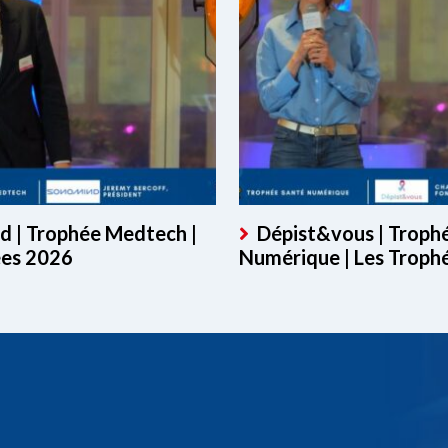
 | Trophée Medtech |
Dépist&vous | Troph
ées 2026
Numérique | Les Troph