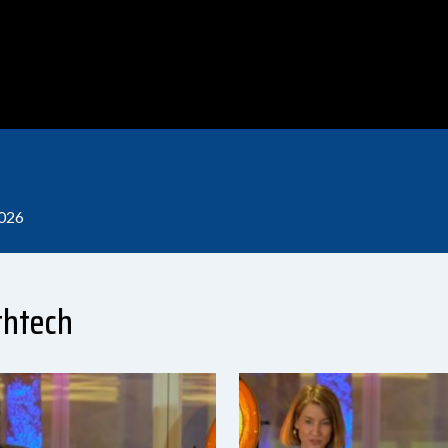
2026
thtech