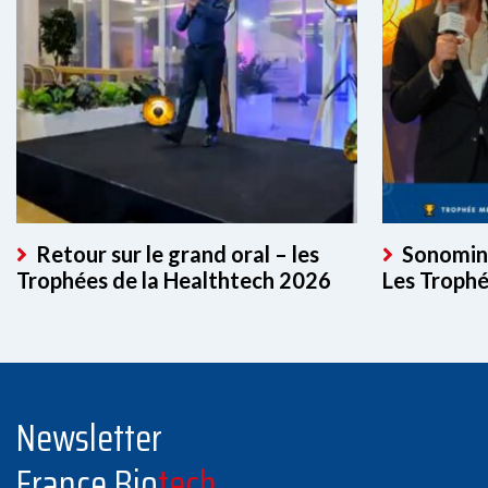
Retour sur le grand oral – les
Sonomind
Trophées de la Healthtech 2026
Les Troph
Newsletter
France Bio
tech