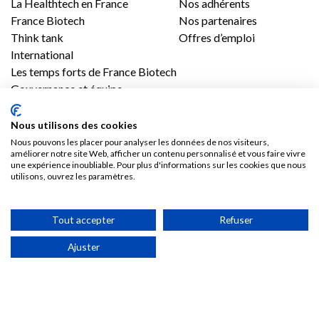
La Healthtech en France
Nos adhérents
France Biotech
Nos partenaires
Think tank
Offres d’emploi
International
Les temps forts de France Biotech
Gouvernance et équipe
Contenus
Presse
Nous utilisons des cookies
Vidéos
Les communiqués France Biotech
Nous pouvons les placer pour analyser les données de nos visiteurs,
améliorer notre site Web, afficher un contenu personnalisé et vous faire vivre
Publications
Les communiqués des Adhérents
une expérience inoubliable. Pour plus d'informations sur les cookies que nous
Kit médias
utilisons, ouvrez les paramètres.
Nous rejoindre
Tout accepter
Refuser
Adhésion
Ajuster
Les avantages d’adhérer à France Biotech
Accès adhérent