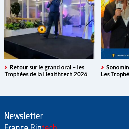
Retour sur le grand oral – les
Sonomind
Trophées de la Healthtech 2026
Les Troph
Newsletter
France Bio
tech