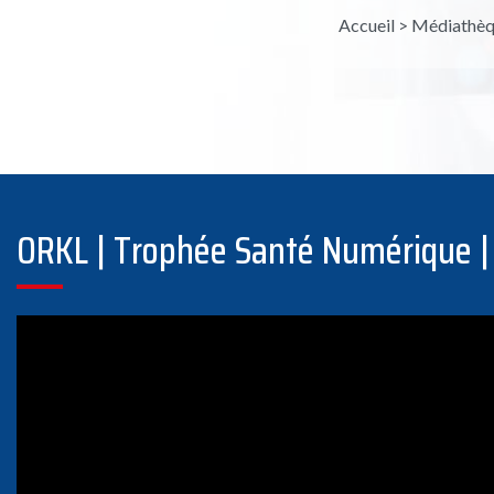
Accueil
>
Médiathèq
ORKL | Trophée Santé Numérique |