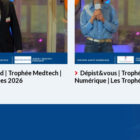
 | Trophée Medtech |
Dépist&vous | Troph
ées 2026
Numérique | Les Troph