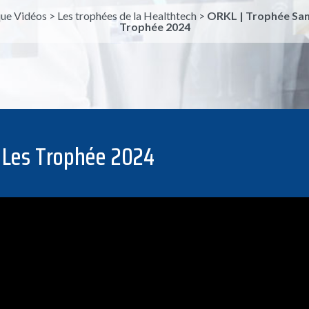
ue Vidéos
>
Les trophées de la Healthtech
>
ORKL | Trophée San
Trophée 2024
 Les Trophée 2024