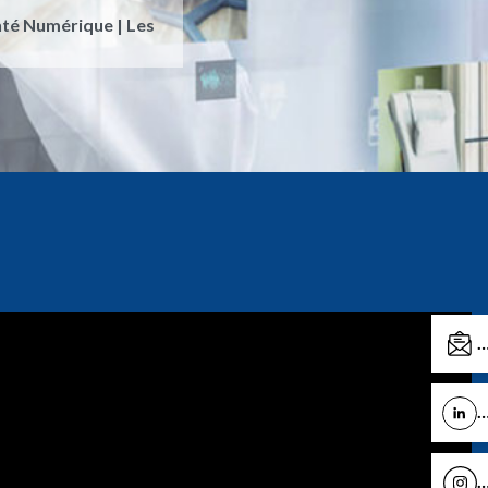
té Numérique | Les
C
L
I