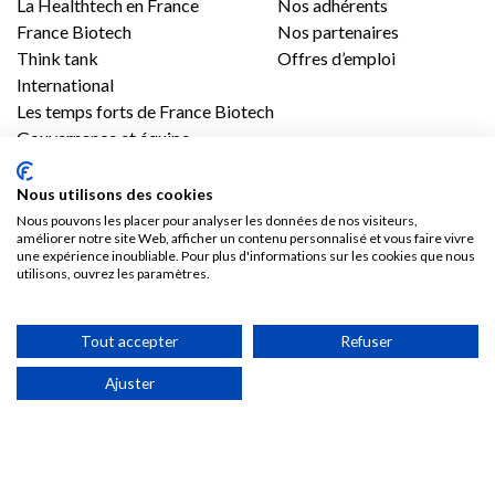
La Healthtech en France
Nos adhérents
France Biotech
Nos partenaires
Think tank
Offres d’emploi
International
Les temps forts de France Biotech
Gouvernance et équipe
Contenus
Presse
Nous utilisons des cookies
Vidéos
Les communiqués France Biotech
Nous pouvons les placer pour analyser les données de nos visiteurs,
améliorer notre site Web, afficher un contenu personnalisé et vous faire vivre
Publications
Les communiqués des Adhérents
une expérience inoubliable. Pour plus d'informations sur les cookies que nous
Kit médias
utilisons, ouvrez les paramètres.
Nous rejoindre
Tout accepter
Refuser
Adhésion
Ajuster
Les avantages d’adhérer à France Biotech
Accès adhérent