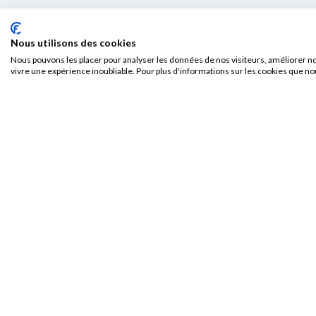
Nous utilisons des cookies
Nous pouvons les placer pour analyser les données de nos visiteurs, améliorer no
vivre une expérience inoubliable. Pour plus d'informations sur les cookies que no
Newsletter
France Bio
tech
Laissez-nous votre adresse e-mail pour recevoir toutes les
actualités de l’innovation santé et les informations exclusives
de France Biotech.
Du chercheur au patient,