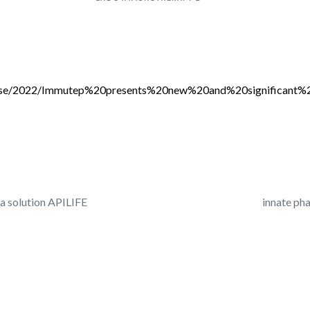
-release/2022/Immutep%20presents%20new%20and%20signific
sa solution APILIFE
innate ph