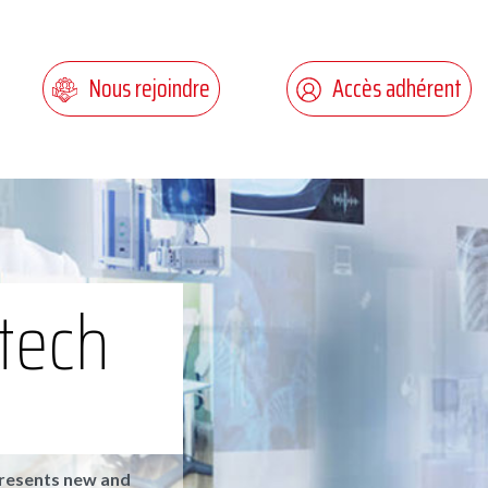
Nous rejoindre
Accès adhérent
htech
resents new and