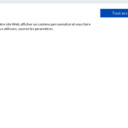
Tout acc
tre site Web, afficher un contenu personnalisé et vous faire
us utilisons, ouvrez les paramètres.
Nous découvrir
Réseau
Age