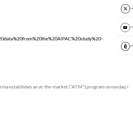
X
Y
ant%20data%20from%20the%20AIPAC%20study%20-
C
arma establishes an at-the-market (“ATM”) program on nasdaq