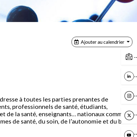
Ajouter au calendrier
C
L
I
dresse à toutes les parties prenantes de
ents, professionnels de santé, étudiants,
s et de la santé, enseignants… nationaux comme
X
èmes de santé, du soin, de l’autonomie et du bien-
Y