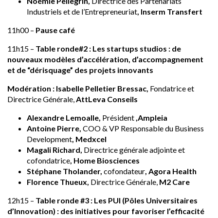
Noémie Pellegrin,
Directrice des Partenariats
Industriels et de l’Entrepreneuriat
, Inserm Transfert
11h00 –
Pause café
11h15 –
Table ronde#2 : Les startups studios : de
nouveaux modèles d’accélération, d’accompagnement
et de “dérisquage” des projets innovants
Modération : Isabelle Pelletier Bressac,
Fondatrice et
Directrice Générale,
AttLeva Conseils
Alexandre Lemoalle,
Président
,Ampleia
Antoine Pierre,
COO & VP Responsable du Business
Development
, Medxcel
Magali Richard,
Directrice générale adjointe et
cofondatrice
, Home Biosciences
Stéphane Tholander,
cofondateur
, Agora Health
Florence Thueux,
Directrice Générale,
M2 Care
12h15 –
Table ronde #3 : Les PUI (Pôles Universitaires
d’Innovation) : des initiatives pour favoriser l’efficacité