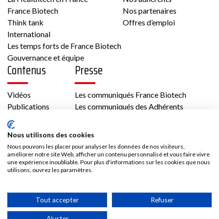
France Biotech
Nos partenaires
Think tank
Offres d’emploi
International
Les temps forts de France Biotech
Gouvernance et équipe
Contenus
Presse
Vidéos
Les communiqués France Biotech
Publications
Les communiqués des Adhérents
Kit médias
Nous rejoindre
Nous utilisons des cookies
Nous pouvons les placer pour analyser les données de nos visiteurs,
Adhésion
améliorer notre site Web, afficher un contenu personnalisé et vous faire vivre
une expérience inoubliable. Pour plus d'informations sur les cookies que nous
Les avantages d’adhérer à France Biotech
utilisons, ouvrez les paramètres.
Accès adhérent
Tout accepter
Refuser
Ajuster