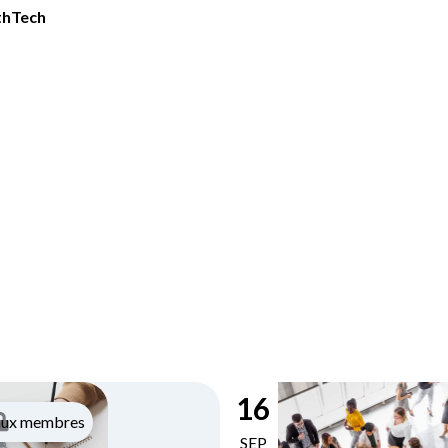
lthTech
16
aux membres
SEP