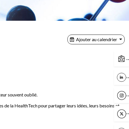
Ajouter au calendrier
C
L
teur souvent oublié.
I
es de la HealthTech pour partager leurs idées, leurs besoins et
X