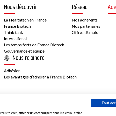
Nous découvrir
Réseau
Ag
La Healthtech en France
Nos adhérents
France Biotech
Nos partenaires
Think tank
Offres d’emploi
International
Les temps forts de France Biotech
Gouvernance et équipe
Nous rejoindre
Adhésion
Les avantages d’adhérer à France Biotech
Tout acc
tre site Web, afficher un contenu personnalisé et vous faire
utilisation et mentions légales
Contact
©2025 France bio