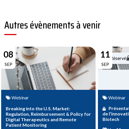
Autres évènements à venir
08
11
Réservé 
SEP
SEP
Webinar
Webinar
Présentat
Breaking into the U.S. Market:
de l’innovat
Regulation, Reimbursement & Policy for
Biotech
Digital Therapeutics and Remote
Patient Monitoring