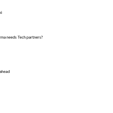
ni
rma needs Tech partners?
 ahead