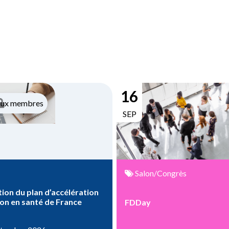
16
aux membres
SEP
Salon/Congrès
ion du plan d’accélération
ion en santé de France
FDDay