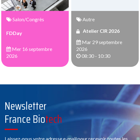
Salon/Congrès
Autre
Atelier CIR 2026
FDDay
Mar 29 septembre
Mer 16 septembre
2026
2026
08:30 - 10:30
Newsletter
France Bio
tech
Laissez-nous votre adresse e-mail pour recevoir toutes les