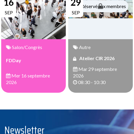
16
29
Réservé aux membres
SEP
SEP
Salon/Congrès
Autre
Atelier CIR 2026
FDDay
Mar 29 septembre
Mer 16 septembre
2026
2026
08:30 - 10:30
Newsletter