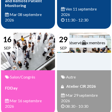
and Remote Patient
Monitoring
Ven 11 septembre
2026
Mar 08 septembre
11:30 - 12:30
2026
16
29
Réservé aux membres
SEP
SEP
Salon/Congrès
Autre
Atelier CIR 2026
FDDay
Mar 29 septembre
Mer 16 septembre
2026
2026
08:30 - 10:30