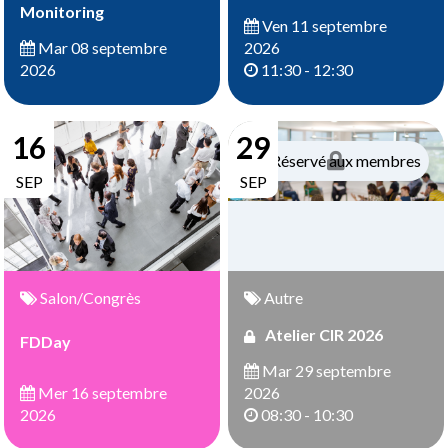
Monitoring
Ven 11 septembre
2026
Mar 08 septembre
11:30 - 12:30
2026
16
29
Réservé aux membres
SEP
SEP
Salon/Congrès
Autre
Atelier CIR 2026
FDDay
Mar 29 septembre
Mer 16 septembre
2026
2026
08:30 - 10:30