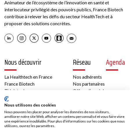
Animateur de l’écosystème de l’innovation en santé et
interlocuteur privilégié des pouvoirs publics, France Biotech
contribue à relever les défis du secteur HealthTech et à
proposer des solutions concrètes.
Nous découvrir
Réseau
Agenda
La Healthtech en France
Nos adhérents
France Biotech
Nos partenaires
Think tank
Offres d’emploi
International
Les temps forts de France Biotech
Nous utilisons des cookies
Gouvernance et équipe
Nous pouvons les placer pour analyser les données de nos visiteurs,
Contenus
Presse
améliorer notre site Web, afficher un contenu personnalisé et vous faire vivre
une expérience inoubliable. Pour plus d'informations sur les cookies que nous
utilisons, ouvrez les paramètres.