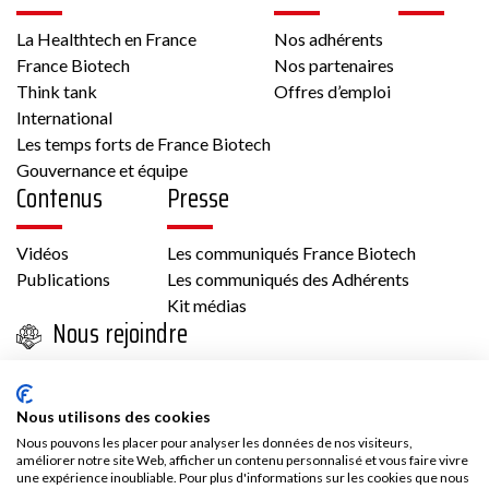
La Healthtech en France
Nos adhérents
France Biotech
Nos partenaires
Think tank
Offres d’emploi
International
Les temps forts de France Biotech
Gouvernance et équipe
Contenus
Presse
Vidéos
Les communiqués France Biotech
Publications
Les communiqués des Adhérents
Kit médias
Nous rejoindre
Adhésion
Les avantages d’adhérer à France Biotech
Nous utilisons des cookies
Accès adhérent
Nous pouvons les placer pour analyser les données de nos visiteurs,
améliorer notre site Web, afficher un contenu personnalisé et vous faire vivre
une expérience inoubliable. Pour plus d'informations sur les cookies que nous