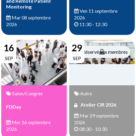
and Remote Patient
Monitoring
Ven 11 septembre
2026
Mar 08 septembre
11:30 - 12:30
2026
16
29
Réservé aux membres
SEP
SEP
Salon/Congrès
Autre
Atelier CIR 2026
FDDay
Mar 29 septembre
Mer 16 septembre
2026
2026
08:30 - 10:30