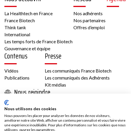
La Healthtech en France
Nos adhérents
France Biotech
Nos partenaires
Think tank
Offres d’emploi
International
Les temps forts de France Biotech
Gouvernance et équipe
Contenus
Presse
Vidéos
Les communiqués France Biotech
Publications
Les communiqués des Adhérents
Kit médias
Nous rejoindre
Adhésion
Nous utilisons des cookies
Les avantages d’adhérer à France Biotech
Nous pouvons les placer pour analyser les données de nos visiteurs,
Accès adhérent
améliorer notre site Web, afficher un contenu personnalisé et vous faire vivre
une expérience inoubliable. Pour plus d'informations sur les cookies que nous
utilisons, ouvrez les paramètres.