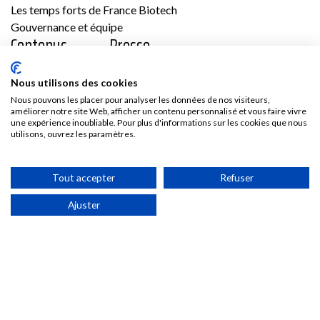
Les temps forts de France Biotech
Gouvernance et équipe
Contenus
Presse
Vidéos
Les communiqués France Biotech
Nous utilisons des cookies
Publications
Les communiqués des Adhérents
Nous pouvons les placer pour analyser les données de nos visiteurs,
améliorer notre site Web, afficher un contenu personnalisé et vous faire vivre
Kit médias
une expérience inoubliable. Pour plus d'informations sur les cookies que nous
Nous rejoindre
utilisons, ouvrez les paramètres.
Adhésion
Tout accepter
Refuser
Les avantages d’adhérer à France Biotech
Accès adhérent
Ajuster
Politique de confidentialité & Cookies
©2025
Conditions générales d’utilisation et mentions
France
légales
biotech