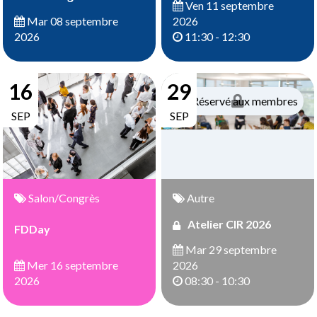
Ven 11 septembre
2026
Mar 08 septembre
11:30 - 12:30
2026
16
29
Réservé aux membres
SEP
SEP
Salon/Congrès
Autre
Atelier CIR 2026
FDDay
Mar 29 septembre
Mer 16 septembre
2026
2026
08:30 - 10:30