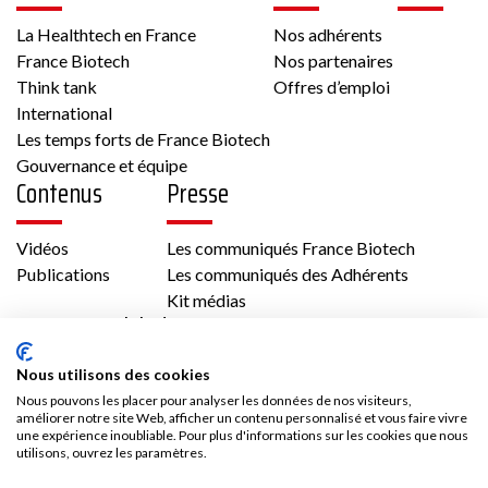
La Healthtech en France
Nos adhérents
France Biotech
Nos partenaires
Think tank
Offres d’emploi
International
Les temps forts de France Biotech
Gouvernance et équipe
Contenus
Presse
Vidéos
Les communiqués France Biotech
Publications
Les communiqués des Adhérents
Kit médias
Nous rejoindre
Nous utilisons des cookies
Adhésion
Nous pouvons les placer pour analyser les données de nos visiteurs,
Les avantages d’adhérer à France Biotech
améliorer notre site Web, afficher un contenu personnalisé et vous faire vivre
Accès adhérent
une expérience inoubliable. Pour plus d'informations sur les cookies que nous
utilisons, ouvrez les paramètres.