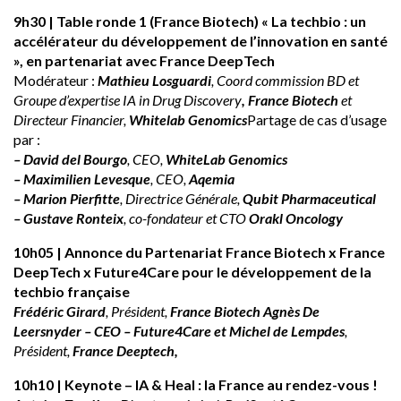
9h30 | Table ronde 1 (France Biotech) « La techbio : un
accélérateur du développement de l’innovation en santé
», en partenariat avec France DeepTech
Modérateur :
Mathieu Losguardi
, Coord commission BD et
Groupe d’expertise IA in Drug Discovery
, France Biotech
e
t
Directeur Financier,
Whitelab Genomics
Partage de cas d’usage
par :
– David del Bourgo
, CEO,
WhiteLab Genomics
– Maximilien Levesque
, CEO,
Aqemia
– Marion Pierfitte
, Directrice Générale,
Qubit Pharmaceutical
– Gustave Ronteix
, co-fondateur et CTO
Orakl Oncology
10h05 | Annonce du Partenariat France Biotech x France
DeepTech x Future4Care pour le développement de la
techbio française
Frédéric Girard
, Président,
France Biotech Agnès De
Leersnyder – CEO – Future4Care et Michel de Lempdes
,
Président,
France Deeptech,
10h10 | Keynote – IA & Heal : la France au rendez-vous !