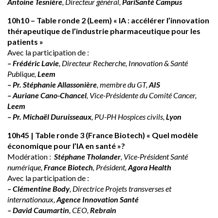
Antoine Tesnière
, Directeur général,
PariSanté Campus
10h10 – Table ronde 2 (Leem) « IA : accélérer l’innovation
thérapeutique de l’industrie pharmaceutique pour les
patients »
Avec la participation de :
– Frédéric Lavie
, Directeur Recherche, Innovation & Santé
Publique,
Leem
– Pr. Stéphanie Allassonière
, membre du GT,
AIS
– Auriane Cano-Chancel
, Vice-Présidente du Comité Cancer,
Leem
– Pr. Michaël Duruisseaux
, PU-PH Hospices civils,
Lyon
10h45 | Table ronde 3 (France Biotech) « Quel modèle
économique pour l’IA en santé »?
Modération :
Stéphane Tholander
, Vice-Président Santé
numérique,
France Biotech
, Président,
Agora Health
Avec la participation de :
– Clémentine Body
, Directrice Projets transverses et
internationaux,
Agence Innovation Santé
– David Caumartin
, CEO,
Rebrain