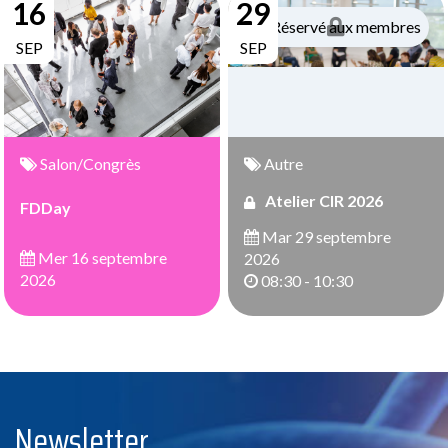
16
29
Réservé aux membres
SEP
SEP
Salon/Congrès
Autre
Atelier CIR 2026
FDDay
Mar 29 septembre
Mer 16 septembre
2026
2026
08:30 - 10:30
Newsletter