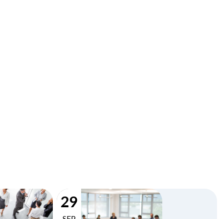
29
SEP