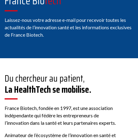
France Bio
tech
Laissez-nous votre adresse e-mail pour recevoir toutes les
actualités de l’innovation santé et les informations exclusives
de France Biotech.
Du chercheur au patient,
La HealthTech se mobilise.
France Biotech, fondée en 1997, est une association
indépendante qui fédère les entrepreneurs de
l’innovation dans la santé et leurs partenaires experts.
Animateur de l’écosystème de l’innovation en santé et