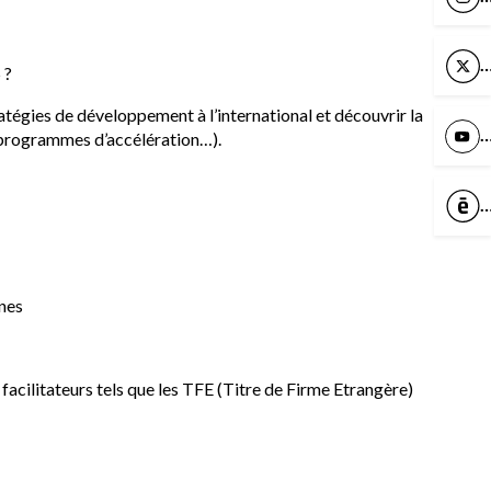
X
 ?
tratégies de développement à l’international et découvrir la
Y
 programmes d’accélération…).
C
nnes
facilitateurs tels que les TFE (Titre de Firme Etrangère)