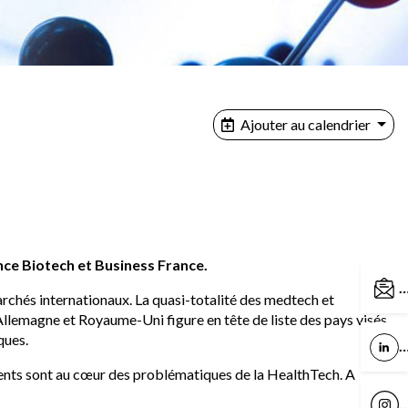
Ajouter au calendrier
nce Biotech et Business France.
C
marchés internationaux. La quasi-totalité des medtech et
llemagne et Royaume-Uni figure en tête de liste des pays visés,
ques.
L
ments sont au cœur des problématiques de la HealthTech. A
I