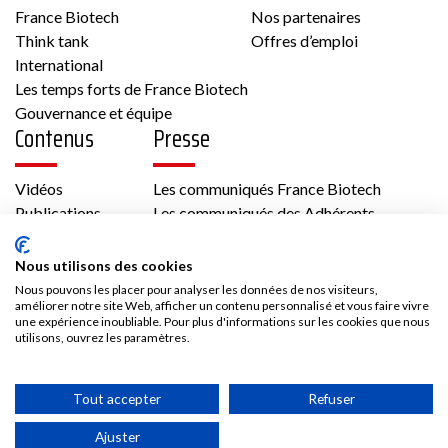
France Biotech
Nos partenaires
Think tank
Offres d’emploi
International
Les temps forts de France Biotech
Gouvernance et équipe
Contenus
Presse
Vidéos
Les communiqués France Biotech
Publications
Les communiqués des Adhérents
Kit médias
Nous rejoindre
Nous utilisons des cookies
Nous pouvons les placer pour analyser les données de nos visiteurs,
améliorer notre site Web, afficher un contenu personnalisé et vous faire vivre
Adhésion
une expérience inoubliable. Pour plus d'informations sur les cookies que nous
Les avantages d’adhérer à France Biotech
utilisons, ouvrez les paramètres.
Accès adhérent
Tout accepter
Refuser
Ajuster