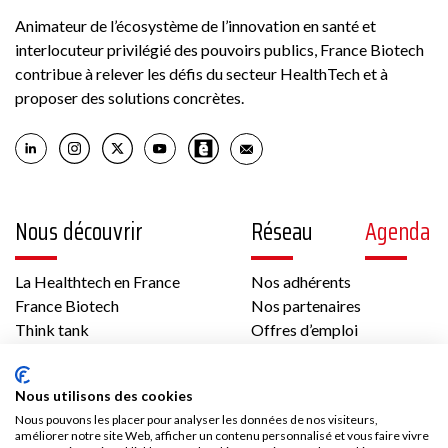
Animateur de l’écosystème de l’innovation en santé et
interlocuteur privilégié des pouvoirs publics, France Biotech
contribue à relever les défis du secteur HealthTech et à
proposer des solutions concrètes.
Nous découvrir
Réseau
Agenda
La Healthtech en France
Nos adhérents
France Biotech
Nos partenaires
Think tank
Offres d’emploi
International
Les temps forts de France Biotech
Nous utilisons des cookies
Gouvernance et équipe
Contenus
Presse
Nous pouvons les placer pour analyser les données de nos visiteurs,
améliorer notre site Web, afficher un contenu personnalisé et vous faire vivre