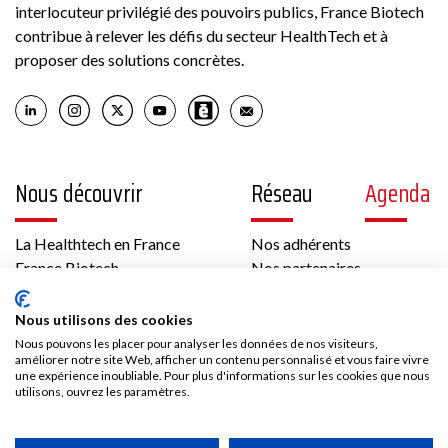
interlocuteur privilégié des pouvoirs publics, France Biotech
contribue à relever les défis du secteur HealthTech et à
proposer des solutions concrètes.
Nous découvrir
Réseau
Agenda
La Healthtech en France
Nos adhérents
France Biotech
Nos partenaires
Think tank
Offres d’emploi
International
Nous utilisons des cookies
Les temps forts de France Biotech
Nous pouvons les placer pour analyser les données de nos visiteurs,
améliorer notre site Web, afficher un contenu personnalisé et vous faire vivre
Gouvernance et équipe
une expérience inoubliable. Pour plus d'informations sur les cookies que nous
Contenus
Presse
utilisons, ouvrez les paramètres.
Vidéos
Les communiqués France Biotech