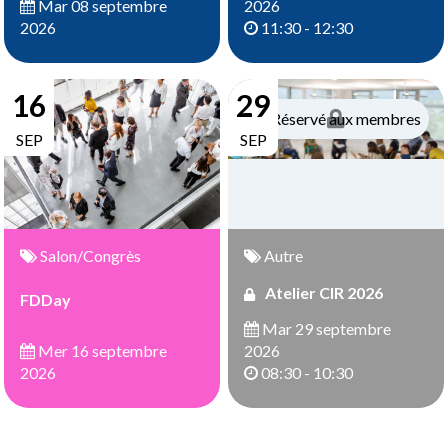
2026
Mar 08 septembre
11:30 - 12:30
2026
16
29
Réservé aux membres
SEP
SEP
Salon/Congrès
Autre
Atelier CIR 2026
FDDay
Mar 29 septembre
Mer 16 septembre
2026
2026
08:30 - 10:30