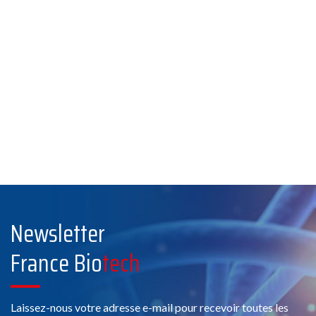
Newsletter
France Bio
tech
Laissez-nous votre adresse e-mail pour recevoir toutes les