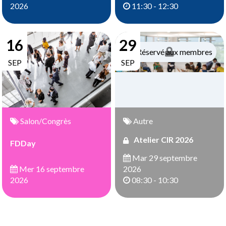
11:30 - 12:30
2026
16
29
Réservé aux membres
SEP
SEP
Salon/Congrès
Autre
Atelier CIR 2026
FDDay
Mar 29 septembre
Mer 16 septembre
2026
2026
08:30 - 10:30