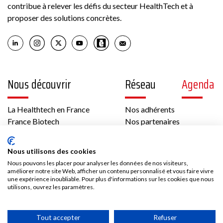
contribue à relever les défis du secteur HealthTech et à
proposer des solutions concrètes.
Nous découvrir
Réseau
Agenda
La Healthtech en France
Nos adhérents
France Biotech
Nos partenaires
Think tank
Offres d’emploi
International
Nous utilisons des cookies
Les temps forts de France Biotech
Nous pouvons les placer pour analyser les données de nos visiteurs,
Gouvernance et équipe
améliorer notre site Web, afficher un contenu personnalisé et vous faire vivre
Contenus
Presse
une expérience inoubliable. Pour plus d'informations sur les cookies que nous
utilisons, ouvrez les paramètres.
Vidéos
Les communiqués France Biotech
Tout accepter
Refuser
Publications
Les communiqués des Adhérents