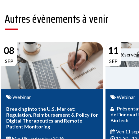
Autres évènements à venir
08
11
Réservé 
SEP
SEP
Webinar
Webinar
Présentat
Breaking into the U.S. Market:
de l’innovat
Regulation, Reimbursement & Policy for
Biotech
Digital Therapeutics and Remote
Patient Monitoring
Ven 11 se
Mar 08 septembre 2026
11:30 - 12