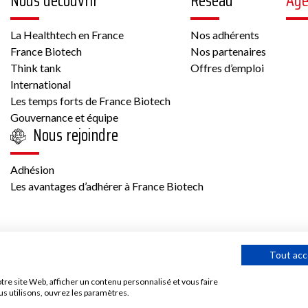
Nous découvrir
Réseau
Ag
La Healthtech en France
Nos adhérents
France Biotech
Nos partenaires
Think tank
Offres d’emploi
International
Les temps forts de France Biotech
Gouvernance et équipe
Nous rejoindre
Adhésion
Les avantages d’adhérer à France Biotech
Tout acc
tre site Web, afficher un contenu personnalisé et vous faire
utilisation et mentions légales
Contact
©2025 France bio
us utilisons, ouvrez les paramètres.