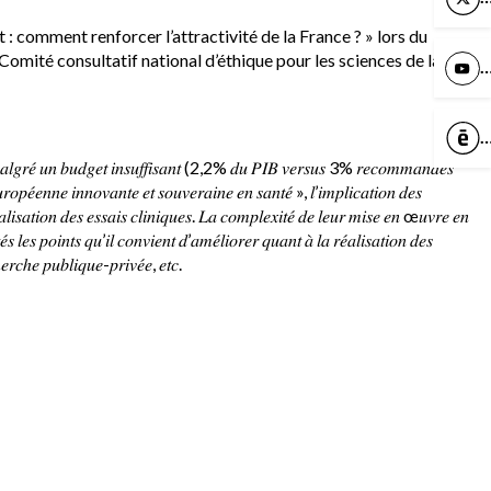
: comment renforcer l’attractivité de la France ? » lors du
omité consultatif national d’éthique pour les sciences de la vie
Y
C
𝑠 𝑚𝑎𝑙𝑔𝑟𝑒́ 𝑢𝑛 𝑏𝑢𝑑𝑔𝑒𝑡 𝑖𝑛𝑠𝑢𝑓𝑓𝑖𝑠𝑎𝑛𝑡 (2,2% 𝑑𝑢 𝑃𝐼𝐵 𝑣𝑒𝑟𝑠𝑢𝑠 3% 𝑟𝑒𝑐𝑜𝑚𝑚𝑎𝑛𝑑𝑒́𝑠
𝑢𝑟𝑜𝑝𝑒́𝑒𝑛𝑛𝑒 𝑖𝑛𝑛𝑜𝑣𝑎𝑛𝑡𝑒 𝑒𝑡 𝑠𝑜𝑢𝑣𝑒𝑟𝑎𝑖𝑛𝑒 𝑒𝑛 𝑠𝑎𝑛𝑡𝑒́ », 𝑙’𝑖𝑚𝑝𝑙𝑖𝑐𝑎𝑡𝑖𝑜𝑛 𝑑𝑒𝑠
𝑒́𝑎𝑙𝑖𝑠𝑎𝑡𝑖𝑜𝑛 𝑑𝑒𝑠 𝑒𝑠𝑠𝑎𝑖𝑠 𝑐𝑙𝑖𝑛𝑖𝑞𝑢𝑒𝑠. 𝐿𝑎 𝑐𝑜𝑚𝑝𝑙𝑒𝑥𝑖𝑡𝑒́ 𝑑𝑒 𝑙𝑒𝑢𝑟 𝑚𝑖𝑠𝑒 𝑒𝑛 œ𝑢𝑣𝑟𝑒 𝑒𝑛
 𝑙𝑒𝑠 𝑝𝑜𝑖𝑛𝑡𝑠 𝑞𝑢’𝑖𝑙 𝑐𝑜𝑛𝑣𝑖𝑒𝑛𝑡 𝑑’𝑎𝑚𝑒́𝑙𝑖𝑜𝑟𝑒𝑟 𝑞𝑢𝑎𝑛𝑡 𝑎̀ 𝑙𝑎 𝑟𝑒́𝑎𝑙𝑖𝑠𝑎𝑡𝑖𝑜𝑛 𝑑𝑒𝑠
ℎ𝑒𝑟𝑐ℎ𝑒 𝑝𝑢𝑏𝑙𝑖𝑞𝑢𝑒-𝑝𝑟𝑖𝑣𝑒́𝑒, 𝑒𝑡𝑐.