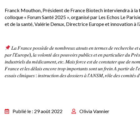
Franck Mouthon, Président de France Biotech interviendra à la tab
colloque « Forum Santé 2025 », organisé par Les Echos Le Parisie
et de la santé, Valérie Denux, Directrice Europe et innovation
𝐿𝑎 𝐹𝑟𝑎𝑛𝑐𝑒 𝑝𝑜𝑠𝑠𝑒̀𝑑𝑒 𝑑𝑒 𝑛𝑜𝑚𝑏𝑟𝑒𝑢𝑥 𝑎𝑡𝑜𝑢𝑡𝑠 𝑒𝑛 𝑡𝑒𝑟𝑚𝑒𝑠 𝑑𝑒 𝑟𝑒𝑐ℎ𝑒𝑟𝑐ℎ𝑒 𝑒𝑡 
𝑝𝑎𝑟 𝑙’𝐸𝑢𝑟𝑜𝑝𝑒), 𝑙𝑎 𝑣𝑜𝑙𝑜𝑛𝑡𝑒́ 𝑑𝑒𝑠 𝑝𝑜𝑢𝑣𝑜𝑖𝑟𝑠 𝑝𝑢𝑏𝑙𝑖𝑐𝑠 𝑒𝑡 𝑒𝑛 𝑝𝑎𝑟𝑡𝑖𝑐𝑢𝑙𝑖𝑒𝑟 𝑑𝑢 𝑃𝑟𝑒́
𝑖𝑛𝑑𝑢𝑠𝑡𝑟𝑖𝑒𝑙𝑠 𝑑𝑢 𝑚𝑒́𝑑𝑖𝑐𝑎𝑚𝑒𝑛𝑡, 𝑒𝑡𝑐. 𝑀𝑎𝑖𝑠 𝑓𝑜𝑟𝑐𝑒 𝑒𝑠𝑡 𝑑𝑒 𝑐𝑜𝑛𝑠𝑡𝑎𝑡𝑒𝑟 𝑞𝑢𝑒 𝑑𝑒 𝑛𝑜𝑚𝑏
𝐹𝑟𝑎𝑛𝑐𝑒 𝑒𝑡 𝑙𝑒𝑠 𝑑𝑒́𝑙𝑎𝑖𝑠 𝑒𝑛𝑐𝑜𝑟𝑒 𝑡𝑟𝑜𝑝 𝑖𝑚𝑝𝑜𝑟𝑡𝑎𝑛𝑡𝑠 𝑠𝑜𝑛𝑡 𝑢𝑛 𝑓𝑟𝑒𝑖𝑛 𝐴 𝑝𝑎𝑟𝑡𝑖𝑟 𝑑𝑒 𝑙’𝑒
𝑒𝑠𝑠𝑎𝑖𝑠 𝑐𝑙𝑖𝑛𝑖𝑞𝑢𝑒𝑠 : 𝑖𝑛𝑠𝑡𝑟𝑢𝑐𝑡𝑖𝑜𝑛 𝑑𝑒𝑠 𝑑𝑜𝑠𝑠𝑖𝑒𝑟𝑠 𝑎̀ 𝑙’𝐴𝑁𝑆𝑀, 𝑟𝑜̂𝑙𝑒 𝑑𝑒𝑠 𝑐𝑜𝑚𝑖𝑡𝑒́
Publié le : 29 août 2022
Olivia Vannier