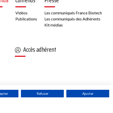
enda
Contenus
Presse
Vidéos
Les communiqués France Biotech
Publications
Les communiqués des Adhérents
Kit médias
Accès adhérent
epter
Refuser
Ajuster
tech