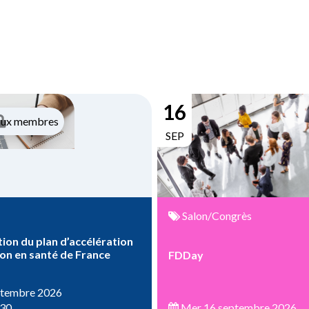
16
aux membres
SEP
Salon/Congrès
ion du plan d’accélération
ion en santé de France
FDDay
ptembre 2026
:30
Mer 16 septembre 2026