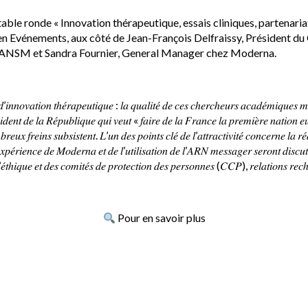
le ronde « Innovation thérapeutique, essais cliniques, partenariat 
n Evénements, aux côté de Jean-François Delfraissy, Président du C
 à l’ANSM et Sandra Fournier, General Manager chez Moderna.
’𝑖𝑛𝑛𝑜𝑣𝑎𝑡𝑖𝑜𝑛 𝑡ℎ𝑒́𝑟𝑎𝑝𝑒𝑢𝑡𝑖𝑞𝑢𝑒 : 𝑙𝑎 𝑞𝑢𝑎𝑙𝑖𝑡𝑒́ 𝑑𝑒 𝑐𝑒𝑠 𝑐ℎ𝑒𝑟𝑐ℎ𝑒𝑢𝑟𝑠 𝑎𝑐𝑎𝑑𝑒́𝑚𝑖𝑞𝑢
𝑠𝑖𝑑𝑒𝑛𝑡 𝑑𝑒 𝑙𝑎 𝑅𝑒́𝑝𝑢𝑏𝑙𝑖𝑞𝑢𝑒 𝑞𝑢𝑖 𝑣𝑒𝑢𝑡 « 𝑓𝑎𝑖𝑟𝑒 𝑑𝑒 𝑙𝑎 𝐹𝑟𝑎𝑛𝑐𝑒 𝑙𝑎 𝑝𝑟𝑒𝑚𝑖𝑒̀𝑟𝑒 𝑛𝑎𝑡𝑖𝑜𝑛 𝑒
𝑒𝑢𝑥 𝑓𝑟𝑒𝑖𝑛𝑠 𝑠𝑢𝑏𝑠𝑖𝑠𝑡𝑒𝑛𝑡. 𝐿’𝑢𝑛 𝑑𝑒𝑠 𝑝𝑜𝑖𝑛𝑡𝑠 𝑐𝑙𝑒́ 𝑑𝑒 𝑙’𝑎𝑡𝑡𝑟𝑎𝑐𝑡𝑖𝑣𝑖𝑡𝑒́ 𝑐𝑜𝑛𝑐𝑒𝑟𝑛𝑒 𝑙𝑎 𝑟
𝑥𝑝𝑒́𝑟𝑖𝑒𝑛𝑐𝑒 𝑑𝑒 𝑀𝑜𝑑𝑒𝑟𝑛𝑎 𝑒𝑡 𝑑𝑒 𝑙’𝑢𝑡𝑖𝑙𝑖𝑠𝑎𝑡𝑖𝑜𝑛 𝑑𝑒 𝑙’𝐴𝑅𝑁 𝑚𝑒𝑠𝑠𝑎𝑔𝑒𝑟 𝑠𝑒𝑟𝑜𝑛𝑡 𝑑𝑖𝑠𝑐𝑢𝑡𝑒́
 𝑑’𝑒́𝑡ℎ𝑖𝑞𝑢𝑒 𝑒𝑡 𝑑𝑒𝑠 𝑐𝑜𝑚𝑖𝑡𝑒́𝑠 𝑑𝑒 𝑝𝑟𝑜𝑡𝑒𝑐𝑡𝑖𝑜𝑛 𝑑𝑒𝑠 𝑝𝑒𝑟𝑠𝑜𝑛𝑛𝑒𝑠 (𝐶𝐶𝑃), 𝑟𝑒𝑙𝑎𝑡𝑖𝑜𝑛𝑠 𝑟𝑒𝑐
Pour en savoir plus