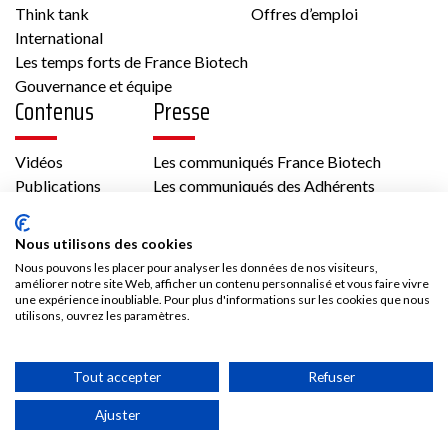
Think tank
Offres d’emploi
International
Les temps forts de France Biotech
Gouvernance et équipe
Contenus
Presse
Vidéos
Les communiqués France Biotech
Publications
Les communiqués des Adhérents
Kit médias
Nous rejoindre
Nous utilisons des cookies
Nous pouvons les placer pour analyser les données de nos visiteurs,
Adhésion
améliorer notre site Web, afficher un contenu personnalisé et vous faire vivre
une expérience inoubliable. Pour plus d'informations sur les cookies que nous
Les avantages d’adhérer à France Biotech
utilisons, ouvrez les paramètres.
Accès adhérent
Tout accepter
Refuser
Ajuster