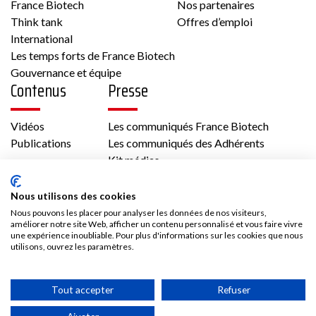
France Biotech
Nos partenaires
Think tank
Offres d’emploi
International
Les temps forts de France Biotech
Gouvernance et équipe
Contenus
Presse
Vidéos
Les communiqués France Biotech
Publications
Les communiqués des Adhérents
Kit médias
Nous rejoindre
Nous utilisons des cookies
Adhésion
Nous pouvons les placer pour analyser les données de nos visiteurs,
améliorer notre site Web, afficher un contenu personnalisé et vous faire vivre
Les avantages d’adhérer à France Biotech
une expérience inoubliable. Pour plus d'informations sur les cookies que nous
Accès adhérent
utilisons, ouvrez les paramètres.
Tout accepter
Refuser