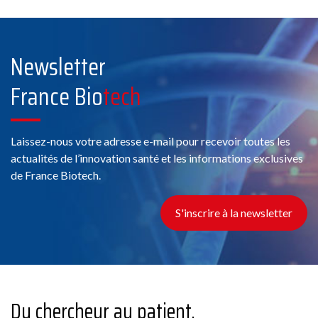
Newsletter
France Bio
tech
Laissez-nous votre adresse e-mail pour recevoir toutes les
actualités de l’innovation santé et les informations exclusives
de France Biotech.
S'inscrire à la newsletter
Du chercheur au patient,