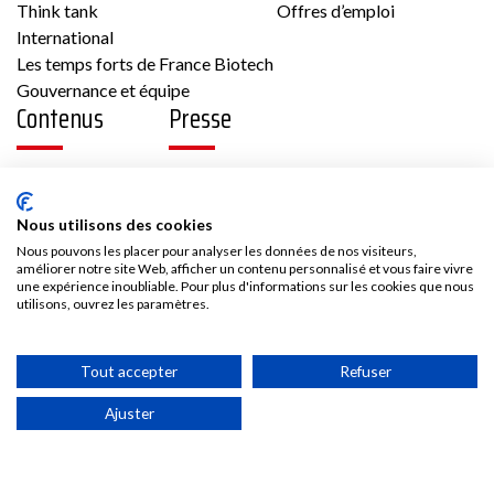
Think tank
Offres d’emploi
International
Les temps forts de France Biotech
Gouvernance et équipe
Contenus
Presse
Vidéos
Les communiqués France Biotech
Publications
Les communiqués des Adhérents
Nous utilisons des cookies
Kit médias
Nous rejoindre
Nous pouvons les placer pour analyser les données de nos visiteurs,
améliorer notre site Web, afficher un contenu personnalisé et vous faire vivre
une expérience inoubliable. Pour plus d'informations sur les cookies que nous
utilisons, ouvrez les paramètres.
Adhésion
Les avantages d’adhérer à France Biotech
Accès adhérent
Tout accepter
Refuser
Ajuster