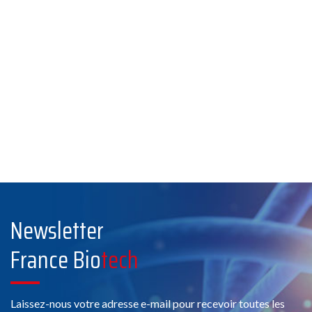
Newsletter
France Bio
tech
Laissez-nous votre adresse e-mail pour recevoir toutes les