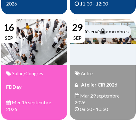
11:30 - 12:30
2026
16
29
Réservé aux membres
SEP
SEP
Salon/Congrès
Autre
Atelier CIR 2026
FDDay
Mar 29 septembre
Mer 16 septembre
2026
2026
08:30 - 10:30