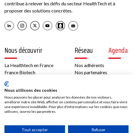
contribue à relever les défis du secteur HealthTech et à
proposer des solutions concrètes.
Nous découvrir
Réseau
Agenda
La Healthtech en France
Nos adhérents
France Biotech
Nos partenaires
Think tank
Offres d’emploi
International
Nous utilisons des cookies
Les temps forts de France Biotech
Nous pouvons les placer pour analyser les données de nos visiteurs,
Gouvernance et équipe
améliorer notre site Web, afficher un contenu personnalisé et vous faire vivre
Contenus
Presse
une expérience inoubliable. Pour plus d'informations sur les cookies que nous
utilisons, ouvrez les paramètres.
Vidéos
Les communiqués France Biotech
Tout accepter
Refuser
Publications
Les communiqués des Adhérents