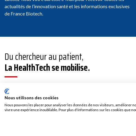
actualités de l’innovation santé et les informations exclusives
de France Biotech.
Du chercheur au patient,
La HealthTech se mobilise.
France Biotech, fondée en 1997, est une association
indépendante qui fédère les entrepreneurs de
Nous utilisons des cookies
l’innovation dans la santé et leurs partenaires experts.
Nous pouvons les placer pour analyser les données de nos visiteurs, améliorer no
vivre une expérience inoubliable. Pour plus d'informations sur les cookies que no
Animateur de l’écosystème de l’innovation en santé et
interlocuteur privilégié des pouvoirs publics, France
Biotech contribue à relever les défis du secteur
HealthTech et à proposer des solutions concrètes.