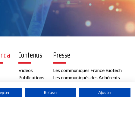
enda
Contenus
Presse
Vidéos
Les communiqués France Biotech
Publications
Les communiqués des Adhérents
Kit médias
epter
Refuser
Ajuster
Accès adhérent