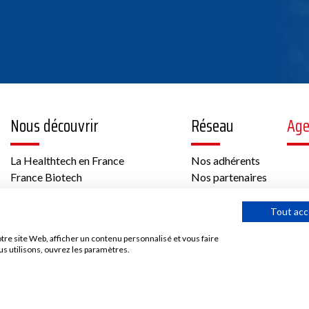
Nous découvrir
Réseau
Ag
La Healthtech en France
Nos adhérents
France Biotech
Nos partenaires
Think tank
Offres d’emploi
International
Tout acc
Les temps forts de France Biotech
tre site Web, afficher un contenu personnalisé et vous faire
Gouvernance et équipe
us utilisons, ouvrez les paramètres.
Nous rejoindre
Adhésion