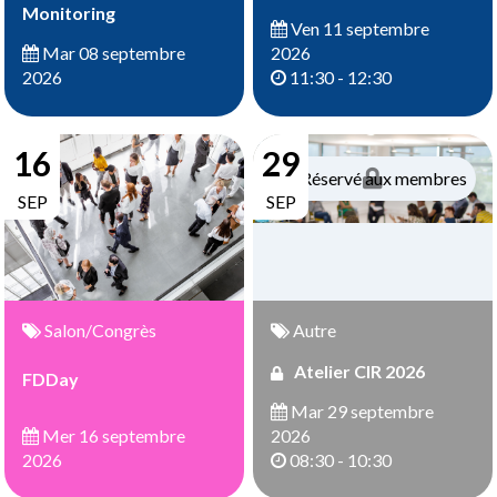
Monitoring
Ven 11 septembre
2026
Mar 08 septembre
11:30 - 12:30
2026
16
29
Réservé aux membres
SEP
SEP
Salon/Congrès
Autre
Atelier CIR 2026
FDDay
Mar 29 septembre
Mer 16 septembre
2026
2026
08:30 - 10:30