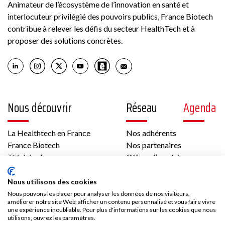
Animateur de l’écosystème de l’innovation en santé et
interlocuteur privilégié des pouvoirs publics, France Biotech
contribue à relever les défis du secteur HealthTech et à
proposer des solutions concrètes.
Nous découvrir
Réseau
Agenda
La Healthtech en France
Nos adhérents
France Biotech
Nos partenaires
Think tank
Offres d’emploi
International
Les temps forts de France Biotech
Nous utilisons des cookies
Gouvernance et équipe
Nous pouvons les placer pour analyser les données de nos visiteurs,
Contenus
Presse
améliorer notre site Web, afficher un contenu personnalisé et vous faire vivre
une expérience inoubliable. Pour plus d'informations sur les cookies que nous
utilisons, ouvrez les paramètres.