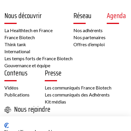
Nous découvrir
Réseau
Agenda
La Healthtech en France
Nos adhérents
France Biotech
Nos partenaires
Think tank
Offres d’emploi
International
Les temps forts de France Biotech
Gouvernance et équipe
Contenus
Presse
Vidéos
Les communiqués France Biotech
Publications
Les communiqués des Adhérents
Kit médias
Nous rejoindre
Adhésion
Les avantages d’adhérer à France Biotech