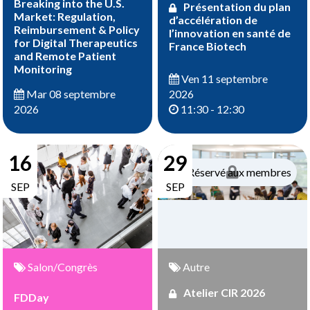
Breaking into the U.S.
Présentation du plan
Market: Regulation,
d’accélération de
Reimbursement & Policy
l’innovation en santé de
for Digital Therapeutics
France Biotech
and Remote Patient
Monitoring
Ven 11 septembre
2026
Mar 08 septembre
11:30 - 12:30
2026
16
29
Réservé aux membres
SEP
SEP
Salon/Congrès
Autre
Atelier CIR 2026
FDDay