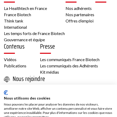
La Healthtech en France
Nos adhérents
France Biotech
Nos partenaires
Think tank
Offres d’emploi
International
Les temps forts de France Biotech
Gouvernance et équipe
Contenus
Presse
Vidéos
Les communiqués France Biotech
Publications
Les communiqués des Adhérents
Kit médias
Nous rejoindre
Adhésion
Les avantages d’adhérer à France Biotech
Nous utilisons des cookies
Accès adhérent
Nous pouvons les placer pour analyser les données de nos visiteurs,
améliorer notre site Web, afficher un contenu personnalisé et vous faire vivre
une expérience inoubliable. Pour plus d'informations sur les cookies que nous
utilisons, ouvrez les paramètres.