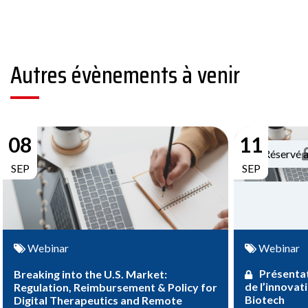
Autres évènements à venir
08
11
Réservé 
SEP
SEP
Webinar
Webinar
Présentat
Breaking into the U.S. Market:
de l’innovat
Regulation, Reimbursement & Policy for
Biotech
Digital Therapeutics and Remote