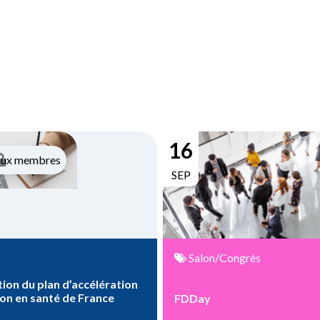
16
aux membres
SEP
Salon/Congrès
ion du plan d’accélération
ion en santé de France
FDDay