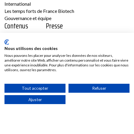
International
Les temps forts de France Biotech
Gouvernance et équipe
Contenus
Presse
Vidéos
Les communiqués France Biotech
Publications
Les communiqués des Adhérents
Nous utilisons des cookies
Kit médias
Nous pouvons les placer pour analyser les données de nos visiteurs,
Nous rejoindre
améliorer notre site Web, afficher un contenu personnalisé et vous faire vivre
une expérience inoubliable. Pour plus d'informations sur les cookies que nous
utilisons, ouvrez les paramètres.
Adhésion
Les avantages d’adhérer à France Biotech
Tout accepter
Refuser
Accès adhérent
Ajuster
Politique de confidentialité & Cookies
©2025
Conditions générales d’utilisation et mentions