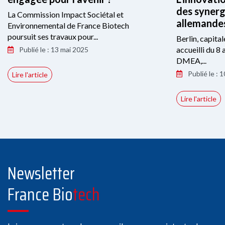
des synerg
La Commission Impact Sociétal et
allemandes
Environnemental de France Biotech
poursuit ses travaux pour...
Berlin, capita
accueilli du 8 
Publié le : 13 mai 2025
DMEA,...
Publié le : 1
Lire l'article
Lire l'article
Newsletter
France Bio
tech