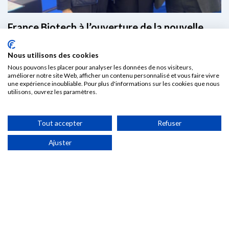
France Biotech à l’ouverture de la nouvelle
unité de production de Servier à Bolbec – 25
mars
Nous utilisons des cookies
France Biotech a eu l’honneur d’assister, par la présence de
Nous pouvons les placer pour analyser les données de nos visiteurs,
améliorer notre site Web, afficher un contenu personnalisé et vous faire vivre
son Directeur général Olivier...
une expérience inoubliable. Pour plus d'informations sur les cookies que nous
Publié le : 25 mars 2025
utilisons, ouvrez les paramètres.
Lire l'article
Tout accepter
Refuser
Ajuster
Newsletter
France Bio
tech