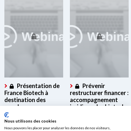
Présentation de
Prévenir
France Biotech à
restructurer financer :
destination des
accompagnement
membres
juridique des biotech
en difficulté
Ce contenu est réservé aux
Nous utilisons des cookies
membres. Merci de vous
Ce contenu est réservé aux
connecter à votre espace...
Nous pouvons les placer pour analyser les données de nos visiteurs,
membres. Merci de vous